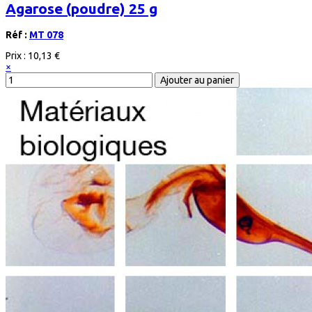
Agarose (poudre) 25 g
Réf :
MT 078
Prix :
10,13 €
×