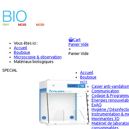
Cart
Vous êtes ici :
Panier Vide
Accueil
×
Boutique
Panier Vide
Microscopie & observation
Matériaux biologiques
SPECIAL
Accueil
Boutique
HOT
Casier anti-vandalis
Communication
Codage & Programma
Énergies renouvelab
ExAO
Hygiène / Désinfectio
Instrumentation & m
Imprimantes 3D
Matériel de laborato
consommables