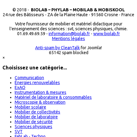
© 2018 -
BIOLAB – PHYLAB – MOBILAB & MOBISKOOL
24 rue des Bâtisseurs - ZA de la Plaine Haute - 91560 Crosne - France
Votre fournisseur de mobilier et matériel didactique pour
l'enseignement des sciences : svt, sciences physiques, chimie.
01.69.49.69.59 -
information@biolab.fr
-
www.biolab.fr
Mentions légales
Anti-spam by CleanTalk
for Joomla!
65142 spam blocked
×
Choisissez une catégorie...
Communication
Énergies renouvelables
ExAO
Instrumentation & mesures
Matériel de laboratoire & consommables
Microscopie & observation
Mobilier scolaire
Mobilier de collectivités
Mobilier de laboratoire
Mobilier de sécurité
Sciences physiques
SVT
FabLab - Techno