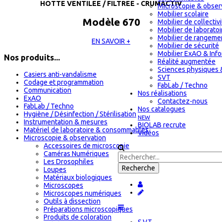
HOTTE VENTILEE / FILTREE - CRUMACTIV
Microscopie & obser
Mobilier scolaire
Modèle 670
Mobilier de collectiv
Mobilier de laboratoi
Mobilier de rangeme
EN SAVOIR +
Mobilier de sécurité
Mobilier ExAO & Inf
Nos produits...
Réalité augmentée
Sciences physiques 
Casiers anti-vandalisme
SVT
Codage et programmation
FabLab / Techno
Communication
Nos réalisations
ExAO
Contactez-nous
FabLab / Techno
Nos catalogues
Hygiène / Désinfection / Stérilisation
NEW
Instrumentation & mesures
BIOLAB recrute
Matériel de laboratoire & consommables
Vidéos
Microscopie & observation
Accessoires de microscopie
Caméras Numériques
Les Drosophiles
Loupes
Matériaux biologiques
Microscopes
Microscopes numériques
Outils à dissection
Préparations microscopiques
Produits de coloration