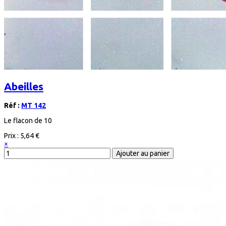
Abeilles
Réf :
MT 142
Le flacon de 10
Prix :
5,64 €
×