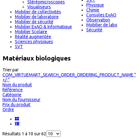
S.V.T
Stéréomicroscopes
Physique
Visualiseurs
Chimie
Mobilier de collectivités
Consoles ExAO
Mobilier de laboratoire
Observation
Mobilier de sécurité
Mobilier de labo
Mobilier ExAO & Informatique
Sécurité
Mobilier Scolaire
Réalité augmentée
Sciences physiques
SVT
Matériaux biologiques
Trier par
COM_VIRTUEMART_SEARCH_ORDER_ORDERING_PRODUCT_NAME "
+/-"
Nom du produit
Référence
Catégorie
Nom du fournisseur
Prix du produit
Ordre
Résultats 1 à 10 sur 62