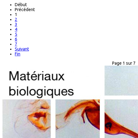
Début
Précédent
1
2
3
4
5
6
7
Suivant
Fin
Page 1 sur 7