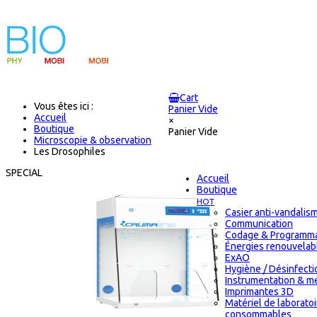
Cart
Vous êtes ici :
Panier Vide
Accueil
×
Boutique
Panier Vide
Microscopie & observation
Les Drosophiles
SPECIAL
Accueil
Boutique
HOT
Casier anti-vandalis
Communication
Codage & Programma
Énergies renouvelab
ExAO
Hygiène / Désinfectio
Instrumentation & m
Imprimantes 3D
Matériel de laborato
consommables