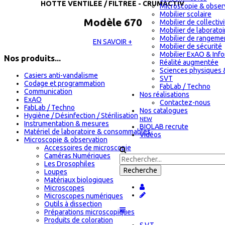
HOTTE VENTILEE / FILTREE - CRUMACTIV
Microscopie & obser
Mobilier scolaire
Modèle 670
Mobilier de collectiv
Mobilier de laboratoi
Mobilier de rangeme
EN SAVOIR +
Mobilier de sécurité
Mobilier ExAO & Inf
Nos produits...
Réalité augmentée
Sciences physiques 
Casiers anti-vandalisme
SVT
Codage et programmation
FabLab / Techno
Communication
Nos réalisations
ExAO
Contactez-nous
FabLab / Techno
Nos catalogues
Hygiène / Désinfection / Stérilisation
NEW
Instrumentation & mesures
BIOLAB recrute
Matériel de laboratoire & consommables
Vidéos
Microscopie & observation
Accessoires de microscopie
Caméras Numériques
Les Drosophiles
Loupes
Matériaux biologiques
Microscopes
Microscopes numériques
Outils à dissection
Préparations microscopiques
Produits de coloration