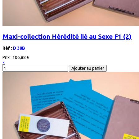
Maxi-collection Hérédité lié au Sexe F1 (2)
Réf :
D 38B
Prix :
106,88 €
×