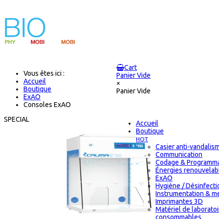
Cart
Vous êtes ici :
Panier Vide
Accueil
×
Boutique
Panier Vide
ExAO
Consoles ExAO
SPECIAL
Accueil
Boutique
HOT
Casier anti-vandalis
Communication
Codage & Programma
Énergies renouvelab
ExAO
Hygiène / Désinfectio
Instrumentation & m
Imprimantes 3D
Matériel de laborato
consommables