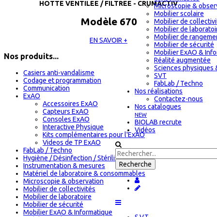
HOTTE VENTILEE / FILTREE - CRUMACTIV
Microscopie & obser
Mobilier scolaire
Modèle 670
Mobilier de collectiv
Mobilier de laboratoi
Mobilier de rangeme
EN SAVOIR +
Mobilier de sécurité
Mobilier ExAO & Inf
Nos produits...
Réalité augmentée
Sciences physiques 
Casiers anti-vandalisme
SVT
Codage et programmation
FabLab / Techno
Communication
Nos réalisations
ExAO
Contactez-nous
Accessoires ExAO
Nos catalogues
Capteurs ExAO
NEW
Consoles ExAO
BIOLAB recrute
Interactive Physique
Vidéos
Kits complémentaires pour l'ExAO
Videos de TP ExAO
FabLab / Techno
Hygiène / Désinfection / Stérilisation
Instrumentation & mesures
Matériel de laboratoire & consommables
Microscopie & observation
Mobilier de collectivités
Mobilier de laboratoire
Mobilier de sécurité
Mobilier ExAO & Informatique