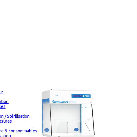
me
tion
les
n / Stérilisation
esures
oire & consommables
vation