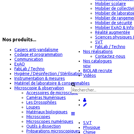
Mobilier scolaire
Mobilier de collectiv
Mobilier de laboratoi
Mobilier de rangeme
Mobilier de sécurité
Mobilier ExAO & Inf
Réalité augmentée
Sciences physiques 
Nos produits...
SVT
FabLab / Techno
Casiers anti-vandalisme
Nos réalisations
Codage et programmation
Contactez-nous
Communication
Nos catalogues
ExAO
NEW
FabLab / Techno
BIOLAB recrute
Hygiène / Désinfection / Stérilisation
Vidéos
Instrumentation & mesures
Matériel de laboratoire & consommables
Microscopie & observation
Accessoires de microscopie
Caméras Numériques
Les Drosophiles
Loupes
Matériaux biologiques
Microscopes
Microscopes numériques
S.V.T
Outils à dissection
Physique
Préparations microscopiques
Chimie