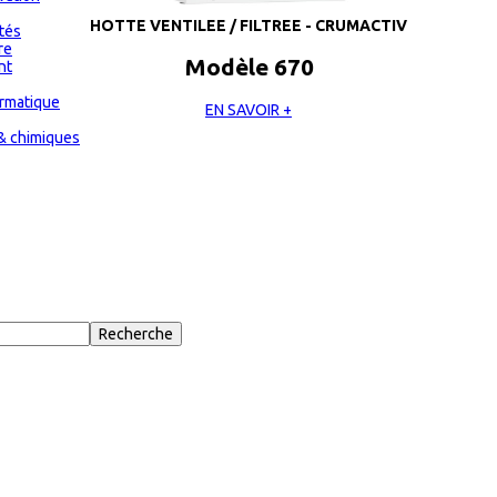
HOTTE VENTILEE / FILTREE - CRUMACTIV
ités
re
Modèle 670
nt
ormatique
EN SAVOIR +
& chimiques