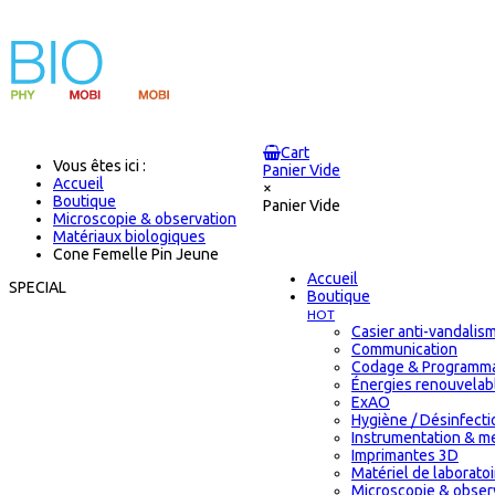
Cart
Vous êtes ici :
Panier Vide
Accueil
×
Boutique
Panier Vide
Microscopie & observation
Matériaux biologiques
Cone Femelle Pin Jeune
Accueil
SPECIAL
Boutique
HOT
Casier anti-vandalis
Communication
Codage & Programma
Énergies renouvelab
ExAO
Hygiène / Désinfectio
Instrumentation & m
Imprimantes 3D
Matériel de laborat
Microscopie & obser