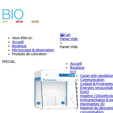
Cart
Vous êtes ici :
Panier Vide
Accueil
×
Boutique
Panier Vide
Microscopie & observation
Produits de coloration
SPECIAL
Accueil
Boutique
HOT
Casier anti-vandalis
Communication
Codage & Programma
Énergies renouvelab
ExAO
Hygiène / Désinfectio
Instrumentation & m
Imprimantes 3D
Matériel de laborato
consommables