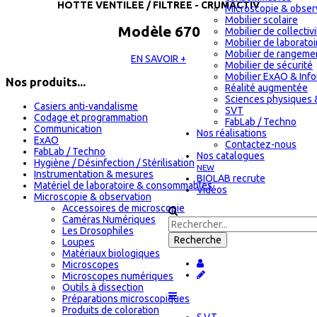
HOTTE VENTILEE / FILTREE - CRUMACTIV
Microscopie & obser
Mobilier scolaire
Modèle 670
Mobilier de collectiv
Mobilier de laboratoi
Mobilier de rangeme
EN SAVOIR +
Mobilier de sécurité
Mobilier ExAO & Inf
Nos produits...
Réalité augmentée
Sciences physiques 
Casiers anti-vandalisme
SVT
Codage et programmation
FabLab / Techno
Communication
Nos réalisations
ExAO
Contactez-nous
FabLab / Techno
Nos catalogues
Hygiène / Désinfection / Stérilisation
NEW
Instrumentation & mesures
BIOLAB recrute
Matériel de laboratoire & consommables
Vidéos
Microscopie & observation
Accessoires de microscopie
Caméras Numériques
Les Drosophiles
Loupes
Matériaux biologiques
Microscopes
Microscopes numériques
Outils à dissection
Préparations microscopiques
Produits de coloration