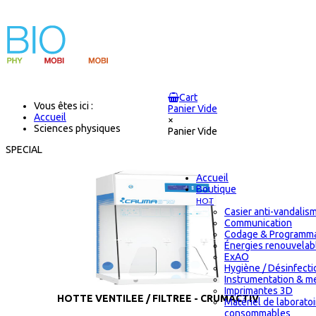
Cart
Vous êtes ici :
Panier Vide
Accueil
×
Sciences physiques
Panier Vide
SPECIAL
Accueil
Boutique
HOT
Casier anti-vandalis
Communication
Codage & Programma
Énergies renouvelab
ExAO
Hygiène / Désinfectio
Instrumentation & m
Imprimantes 3D
HOTTE VENTILEE / FILTREE - CRUMACTIV
Matériel de laborato
consommables