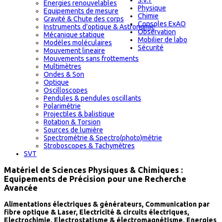
S.V.T
Energies renouvelables
Physique
Equipements de mesure
Chimie
Gravité & Chute des corps
Consoles ExAO
Instruments d'optique & Astronomie
Observation
Mécanique statique
Mobilier de labo
Modèles moléculaires
Sécurité
Mouvement lineaire
Mouvements sans frottements
Multimètres
Ondes & Son
Optique
Oscilloscopes
Pendules & pendules oscillants
Polarimétrie
Projectiles & balistique
Rotation & Torsion
Sources de lumière
Spectrométrie & Spectro(photo)métrie
Stroboscopes & Tachymètres
SVT
Matériel de Sciences Physiques & Chimiques :
Equipements de Précision pour une Recherche
Avancée
Alimentations électriques & générateurs, Communication par
fibre optique & Laser, Electricité & circuits électriques,
Electrochimie, Electrostatisme & électromagnétisme, Energies