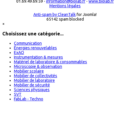
01.69.49.69.59 -
information@biolab.fr
-
www.biolab.fr
Mentions légales
Anti-spam by CleanTalk
for Joomla!
65142 spam blocked
×
Choisissez une catégorie...
Communication
Énergies renouvelables
ExAO
Instrumentation & mesures
Matériel de laboratoire & consommables
Microscopie & observation
Mobilier scolaire
Mobilier de collectivités
Mobilier de laboratoire
Mobilier de sécurité
Sciences physiques
SVT
FabLab - Techno