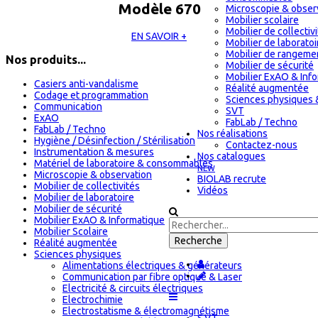
Modèle 670
Microscopie & obser
Mobilier scolaire
Mobilier de collectiv
EN SAVOIR +
Mobilier de laboratoi
Mobilier de rangeme
Nos produits...
Mobilier de sécurité
Mobilier ExAO & Inf
Casiers anti-vandalisme
Réalité augmentée
Codage et programmation
Sciences physiques 
Communication
SVT
ExAO
FabLab / Techno
FabLab / Techno
Nos réalisations
Hygiène / Désinfection / Stérilisation
Contactez-nous
Instrumentation & mesures
Nos catalogues
Matériel de laboratoire & consommables
NEW
Microscopie & observation
BIOLAB recrute
Mobilier de collectivités
Vidéos
Mobilier de laboratoire
Mobilier de sécurité
Mobilier ExAO & Informatique
Mobilier Scolaire
Réalité augmentée
Sciences physiques
Alimentations électriques & générateurs
Communication par fibre optique & Laser
Electricité & circuits électriques
Electrochimie
Electrostatisme & électromagnétisme