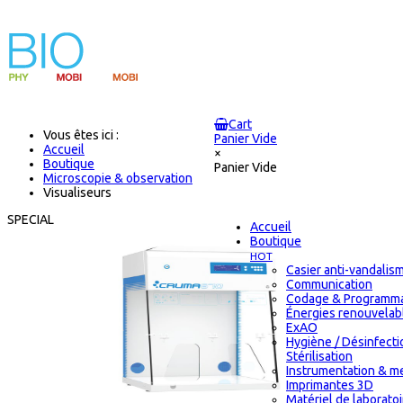
Cart
Vous êtes ici :
Panier Vide
Accueil
×
Boutique
Panier Vide
Microscopie & observation
Visualiseurs
SPECIAL
Accueil
Boutique
HOT
Casier anti-vandalis
Communication
Codage & Programma
Énergies renouvelab
ExAO
Hygiène / Désinfecti
Stérilisation
Instrumentation & m
Imprimantes 3D
Matériel de laborato