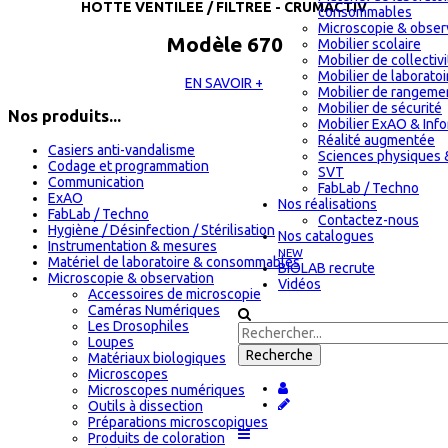
HOTTE VENTILEE / FILTREE - CRUMACTIV
consommables
Microscopie & obser
Modèle 670
Mobilier scolaire
Mobilier de collectiv
Mobilier de laboratoi
EN SAVOIR +
Mobilier de rangeme
Mobilier de sécurité
Nos produits...
Mobilier ExAO & Inf
Réalité augmentée
Casiers anti-vandalisme
Sciences physiques 
Codage et programmation
SVT
Communication
FabLab / Techno
ExAO
Nos réalisations
FabLab / Techno
Contactez-nous
Hygiène / Désinfection / Stérilisation
Nos catalogues
Instrumentation & mesures
NEW
Matériel de laboratoire & consommables
BIOLAB recrute
Microscopie & observation
Vidéos
Accessoires de microscopie
Caméras Numériques
Les Drosophiles
Loupes
Matériaux biologiques
Microscopes
Microscopes numériques
Outils à dissection
Préparations microscopiques
Produits de coloration