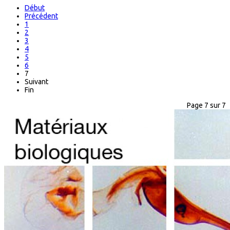
Début
Précédent
1
2
3
4
5
6
7
Suivant
Fin
Page 7 sur 7