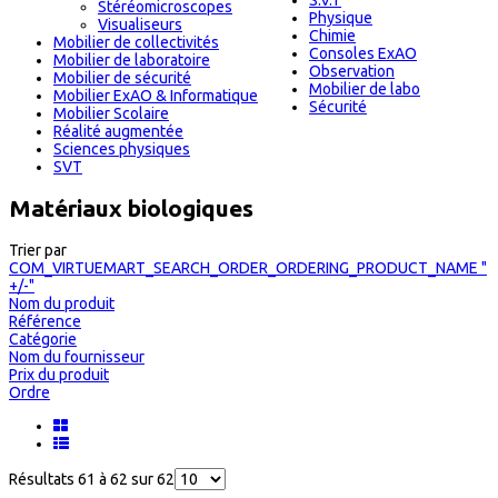
S.V.T
Stéréomicroscopes
Physique
Visualiseurs
Chimie
Mobilier de collectivités
Consoles ExAO
Mobilier de laboratoire
Observation
Mobilier de sécurité
Mobilier de labo
Mobilier ExAO & Informatique
Sécurité
Mobilier Scolaire
Réalité augmentée
Sciences physiques
SVT
Matériaux biologiques
Trier par
COM_VIRTUEMART_SEARCH_ORDER_ORDERING_PRODUCT_NAME "
+/-"
Nom du produit
Référence
Catégorie
Nom du fournisseur
Prix du produit
Ordre
Résultats 61 à 62 sur 62