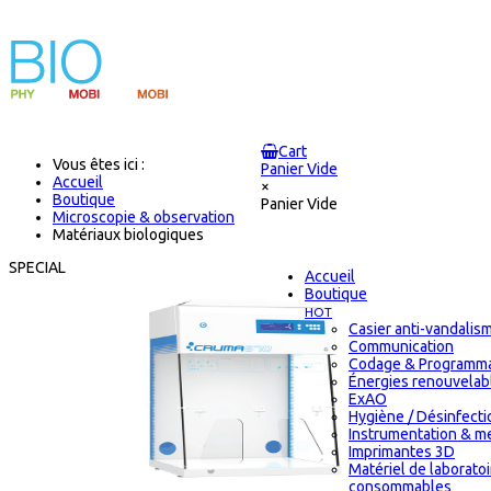
Cart
Vous êtes ici :
Panier Vide
Accueil
×
Boutique
Panier Vide
Microscopie & observation
Matériaux biologiques
SPECIAL
Accueil
Boutique
HOT
Casier anti-vandalis
Communication
Codage & Programma
Énergies renouvelab
ExAO
Hygiène / Désinfectio
Instrumentation & m
Imprimantes 3D
Matériel de laborato
consommables