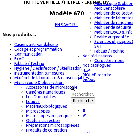
HOTTE VENTILEE / FILTREE - CRUMACTIV
Microscopie & obser
Mobilier scolaire
Modèle 670
Mobilier de collectiv
Mobilier de laboratoi
Mobilier de rangeme
EN SAVOIR +
Mobilier de sécurité
Mobilier ExAO & Inf
Nos produits...
Réalité augmentée
Sciences physiques 
Casiers anti-vandalisme
SVT
Codage et programmation
FabLab / Techno
Communication
Nos réalisations
ExAO
Contactez-nous
FabLab / Techno
Nos catalogues
Hygiène / Désinfection / Stérilisation
NEW
Instrumentation & mesures
BIOLAB recrute
Matériel de laboratoire & consommables
Vidéos
Microscopie & observation
Accessoires de microscopie
Caméras Numériques
Les Drosophiles
Loupes
Matériaux biologiques
Microscopes
Microscopes numériques
Outils à dissection
Préparations microscopiques
Produits de coloration