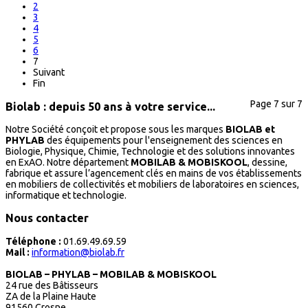
2
3
4
5
6
7
Suivant
Fin
Page 7 sur 7
Biolab : depuis 50 ans à votre service...
Notre Société conçoit et propose sous les marques
BIOLAB et
PHYLAB
des équipements pour l'enseignement des sciences en
Biologie, Physique, Chimie, Technologie et des solutions innovantes
en ExAO. Notre département
MOBILAB & MOBISKOOL
, dessine,
fabrique et assure l’agencement clés en mains de vos établissements
en mobiliers de collectivités et mobiliers de laboratoires en sciences,
informatique et technologie.
Nous contacter
Téléphone :
01.69.49.69.59
Mail :
information@biolab.fr
BIOLAB – PHYLAB – MOBILAB & MOBISKOOL
24 rue des Bâtisseurs
ZA de la Plaine Haute
91560 Crosne