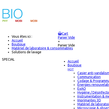
Cart
Vous êtes ici :
Panier Vide
Accueil
×
Boutique
Panier Vide
Matériel de laboratoire & consommables
Solutions de lavage
SPECIAL
Accueil
Boutique
HOT
Casier anti-vandalis
Communication
Codage & Programma
Énergies renouvelab
ExAO
Hygiène / Désinfectio
Instrumentation & m
Imprimantes 3D
Matériel de laborat
Microscopie & obser