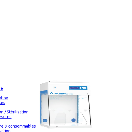
me
tion
les
n / Stérilisation
esures
oire & consommables
vation