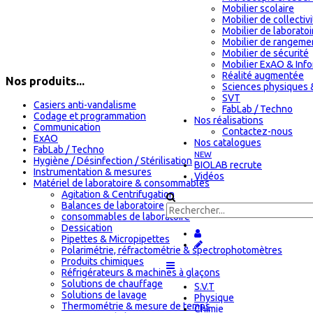
Mobilier scolaire
Mobilier de collectiv
Mobilier de laboratoi
Mobilier de rangeme
Mobilier de sécurité
Mobilier ExAO & Inf
Réalité augmentée
Nos produits...
Sciences physiques 
SVT
Casiers anti-vandalisme
FabLab / Techno
Codage et programmation
Nos réalisations
Communication
Contactez-nous
ExAO
Nos catalogues
FabLab / Techno
NEW
Hygiène / Désinfection / Stérilisation
BIOLAB recrute
Instrumentation & mesures
Vidéos
Matériel de laboratoire & consommables
Agitation & Centrifugation
Balances de laboratoire
consommables de laboratoire
Dessication
Pipettes & Micropipettes
Polarimétrie, réfractométrie & spectrophotomètres
Produits chimiques
Réfrigérateurs & machines à glaçons
Solutions de chauffage
S.V.T
Solutions de lavage
Physique
Thermométrie & mesure de temps
Chimie