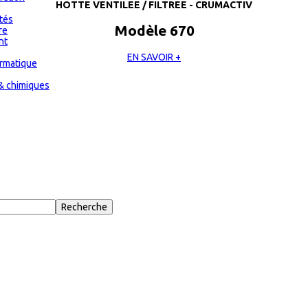
HOTTE VENTILEE / FILTREE - CRUMACTIV
ités
Modèle 670
re
nt
EN SAVOIR +
ormatique
& chimiques