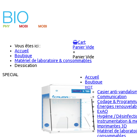
Cart
Vous êtes ici :
Panier Vide
Accueil
×
Boutique
Panier Vide
Matériel de laboratoire & consommables
Dessication
SPECIAL
Accueil
Boutique
HOT
Casier anti-vandalis
Communication
Codage & Programma
Énergies renouvelab
ExAO
Hygiène / Désinfectio
Instrumentation & m
Imprimantes 3D
Matériel de laborato
consommables