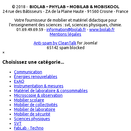
© 2018 -
BIOLAB – PHYLAB – MOBILAB & MOBISKOOL
24 rue des Bâtisseurs - ZA de la Plaine Haute - 91560 Crosne - France
Votre fournisseur de mobilier et matériel didactique pour
l'enseignement des sciences : svt, sciences physiques, chimie.
01.69.49.69.59 -
information@biolab.fr
-
www.biolab.fr
Mentions légales
Anti-spam by CleanTalk
for Joomla!
65142 spam blocked
×
Choisissez une catégorie...
Communication
Énergies renouvelables
ExAO
Instrumentation & mesures
Matériel de laboratoire & consommables
Microscopie & observation
Mobilier scolaire
Mobilier de collectivités
Mobilier de laboratoire
Mobilier de sécurité
Sciences physiques
SVT
FabLab - Techno