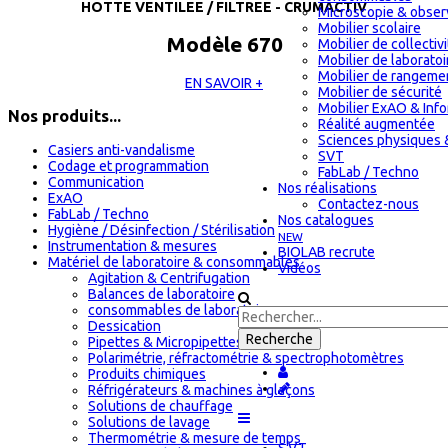
HOTTE VENTILEE / FILTREE - CRUMACTIV
Microscopie & obser
Mobilier scolaire
Modèle 670
Mobilier de collectiv
Mobilier de laboratoi
Mobilier de rangeme
EN SAVOIR +
Mobilier de sécurité
Mobilier ExAO & Inf
Nos produits...
Réalité augmentée
Sciences physiques 
Casiers anti-vandalisme
SVT
Codage et programmation
FabLab / Techno
Communication
Nos réalisations
ExAO
Contactez-nous
FabLab / Techno
Nos catalogues
Hygiène / Désinfection / Stérilisation
NEW
Instrumentation & mesures
BIOLAB recrute
Matériel de laboratoire & consommables
Vidéos
Agitation & Centrifugation
Balances de laboratoire
consommables de laboratoire
Dessication
Pipettes & Micropipettes
Polarimétrie, réfractométrie & spectrophotomètres
Produits chimiques
Réfrigérateurs & machines à glaçons
Solutions de chauffage
Solutions de lavage
Thermométrie & mesure de temps