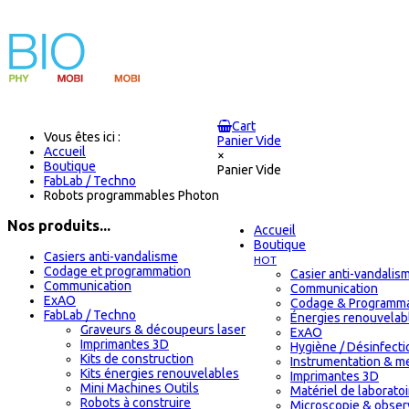
Cart
Vous êtes ici :
Panier Vide
Accueil
×
Boutique
Panier Vide
FabLab / Techno
Robots programmables Photon
Nos produits...
Accueil
Boutique
Casiers anti-vandalisme
HOT
Codage et programmation
Casier anti-vandalis
Communication
Communication
ExAO
Codage & Programma
FabLab / Techno
Énergies renouvelab
Graveurs & découpeurs laser
ExAO
Imprimantes 3D
Hygiène / Désinfectio
Kits de construction
Instrumentation & m
Kits énergies renouvelables
Imprimantes 3D
Mini Machines Outils
Matériel de laborat
Robots à construire
Microscopie & obser