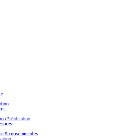
me
tion
les
n / Stérilisation
esures
oire & consommables
vation