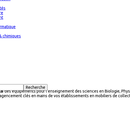
ités
re
nt
ormatique
& chimiques
AB
des équipements pour l'enseignement des sciences en Biologie, Physi
l’agencement clés en mains de vos établissements en mobiliers de collecti