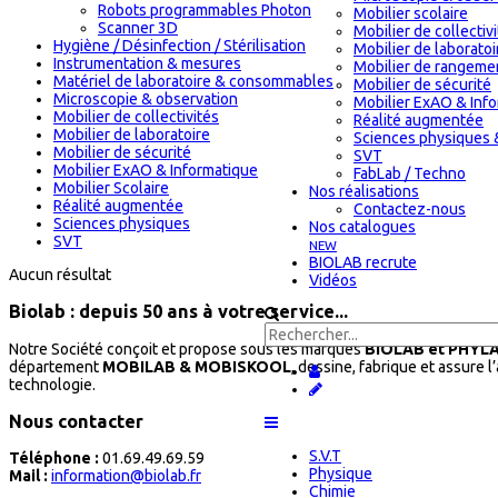
Robots programmables Photon
Mobilier scolaire
Scanner 3D
Mobilier de collectiv
Hygiène / Désinfection / Stérilisation
Mobilier de laboratoi
Instrumentation & mesures
Mobilier de rangeme
Matériel de laboratoire & consommables
Mobilier de sécurité
Microscopie & observation
Mobilier ExAO & Inf
Mobilier de collectivités
Réalité augmentée
Mobilier de laboratoire
Sciences physiques 
Mobilier de sécurité
SVT
Mobilier ExAO & Informatique
FabLab / Techno
Mobilier Scolaire
Nos réalisations
Réalité augmentée
Contactez-nous
Sciences physiques
Nos catalogues
SVT
NEW
BIOLAB recrute
Aucun résultat
Vidéos
Biolab : depuis 50 ans à votre service...
Notre Société conçoit et propose sous les marques
BIOLAB et PHYL
département
MOBILAB & MOBISKOOL
, dessine, fabrique et assure 
technologie.
Nous contacter
S.V.T
Téléphone :
01.69.49.69.59
Physique
Mail :
information@biolab.fr
Chimie