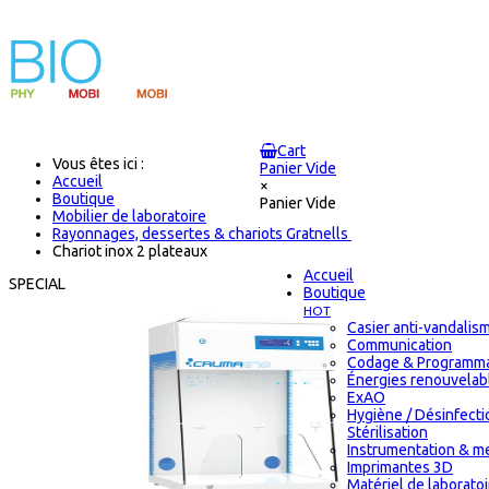
Cart
Vous êtes ici :
Panier Vide
Accueil
×
Boutique
Panier Vide
Mobilier de laboratoire
Rayonnages, dessertes & chariots Gratnells
Chariot inox 2 plateaux
Accueil
SPECIAL
Boutique
HOT
Casier anti-vandalis
Communication
Codage & Programma
Énergies renouvelab
ExAO
Hygiène / Désinfecti
Stérilisation
Instrumentation & m
Imprimantes 3D
Matériel de laborato