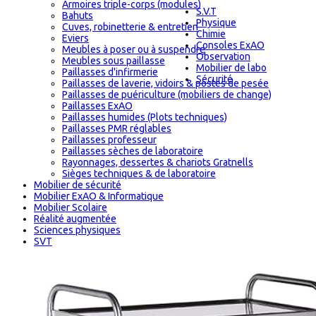
Armoires triple-corps (modules)
S.V.T
Bahuts
Physique
Cuves, robinetterie & entretien
Chimie
Eviers
Consoles ExAO
Meubles à poser ou à suspendre
Observation
Meubles sous paillasse
Mobilier de labo
Paillasses d'infirmerie
Sécurité
Paillasses de laverie, vidoirs & postes de pesée
Paillasses de puériculture (mobiliers de change)
Paillasses ExAO
Paillasses humides (Plots techniques)
Paillasses PMR réglables
Paillasses professeur
Paillasses sèches de laboratoire
Rayonnages, dessertes & chariots Gratnells
Sièges techniques & de laboratoire
Mobilier de sécurité
Mobilier ExAO & Informatique
Mobilier Scolaire
Réalité augmentée
Sciences physiques
SVT