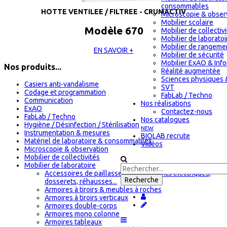
consommables
HOTTE VENTILEE / FILTREE - CRUMACTIV
Microscopie & obser
Mobilier scolaire
Modèle 670
Mobilier de collectiv
Mobilier de laboratoi
Mobilier de rangeme
EN SAVOIR +
Mobilier de sécurité
Mobilier ExAO & Inf
Nos produits...
Réalité augmentée
Sciences physiques 
Casiers anti-vandalisme
SVT
Codage et programmation
FabLab / Techno
Communication
Nos réalisations
ExAO
Contactez-nous
FabLab / Techno
Nos catalogues
Hygiène / Désinfection / Stérilisation
NEW
Instrumentation & mesures
BIOLAB recrute
Matériel de laboratoire & consommables
Vidéos
Microscopie & observation
Mobilier de collectivités
Mobilier de laboratoire
Accessoires de paillasses : équipements électriques,
dosserets, réhausses...
Armoires à tiroirs & meubles à roches
Armoires à tiroirs verticaux
Armoires double-corps
Armoires mono colonne
Armoires tableaux