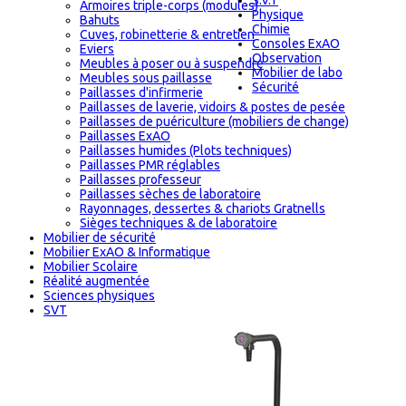
S.V.T
Armoires triple-corps (modules)
Physique
Bahuts
Chimie
Cuves, robinetterie & entretien
Consoles ExAO
Eviers
Observation
Meubles à poser ou à suspendre
Mobilier de labo
Meubles sous paillasse
Sécurité
Paillasses d'infirmerie
Paillasses de laverie, vidoirs & postes de pesée
Paillasses de puériculture (mobiliers de change)
Paillasses ExAO
Paillasses humides (Plots techniques)
Paillasses PMR réglables
Paillasses professeur
Paillasses sèches de laboratoire
Rayonnages, dessertes & chariots Gratnells
Sièges techniques & de laboratoire
Mobilier de sécurité
Mobilier ExAO & Informatique
Mobilier Scolaire
Réalité augmentée
Sciences physiques
SVT