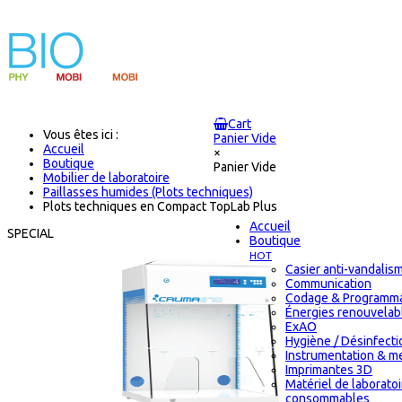
Cart
Vous êtes ici :
Panier Vide
Accueil
×
Boutique
Panier Vide
Mobilier de laboratoire
Paillasses humides (Plots techniques)
Plots techniques en Compact TopLab Plus
Accueil
SPECIAL
Boutique
HOT
Casier anti-vandalis
Communication
Codage & Programma
Énergies renouvelab
ExAO
Hygiène / Désinfectio
Instrumentation & m
Imprimantes 3D
Matériel de laborato
consommables