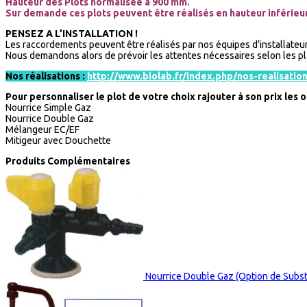
Hauteur des Plots normalisée à 900 mm.
Sur demande ces plots peuvent être réalisés en hauteur inférieu
PENSEZ A L’INSTALLATION !
Les raccordements peuvent être réalisés par nos équipes d’installateur
Nous demandons alors de prévoir les attentes nécessaires selon les pl
Nos réalisations :
http://www.biolab.fr/index.php/nos-realisatio
Pour personnaliser le plot de votre choix rajouter à son prix les 
Nourrice Simple Gaz
Nourrice Double Gaz
Mélangeur EC/EF
Mitigeur avec Douchette
Produits Complémentaires
Nourrice Double Gaz (Option de Subst