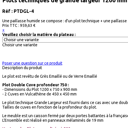
Plots techniques de grande largeur 1200 m
Réf : PTDGL-4
Une paillasse humide se compose : d'un plot technique + une paillasse s
Prix ​​TTC :
959,63 €
×
Veuillez choisir la matière du plateau :
Choisir une variante
Poser une question sur ce produit
Description du produit
Le plot est revêtu de Grès Emaillé ou de Verre Emaillé
Plot Double Cuve profondeur 750 :
- Dimensions du Plot 1200 x 750 x 900 mm
- 2 Cuves en Vulcathène de 450 x 450 mm
Le plot technique Grande Largeur est fourni dans ce cas avec une doub
Tailles de cuves en fonction de la profondeur du plot.
Le meuble est un caisson fermé par deux portes battantes à la français
L’Ensemble est réalisé en panneaux mélaminés de 19 mm