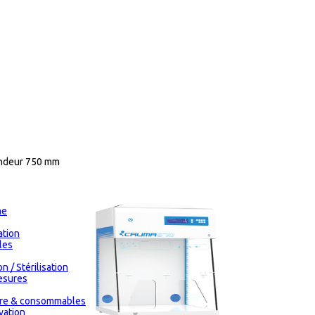
ondeur 750 mm
me
tion
les
n / Stérilisation
esures
oire & consommables
vation