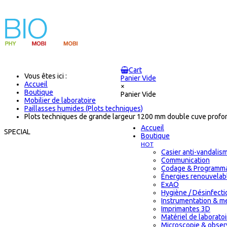
Cart
Vous êtes ici :
Panier Vide
Accueil
×
Boutique
Panier Vide
Mobilier de laboratoire
Paillasses humides (Plots techniques)
Plots techniques de grande largeur 1200 mm double cuve prof
Accueil
SPECIAL
Boutique
HOT
Casier anti-vandalis
Communication
Codage & Programma
Énergies renouvelab
ExAO
Hygiène / Désinfectio
Instrumentation & m
Imprimantes 3D
Matériel de laborat
Microscopie & obser