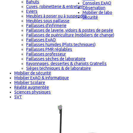
Bahuts
Consoles ExAO
Cuves, robinetterie & entretien
Observation
Eviers
Mobilier de labo
Meubles à poser ou à suspendre
Sécurité
Meubles sous paillasse
Paillasses d'infirmerie
Paillasses de laverie, vidoirs & postes de pesée
Paillasses de puériculture (mobiliers de change)
Paillasses ExAO
Paillasses humides (Plots techniques)
Paillasses PMR réglables
Paillasses professeur
Paillasses sèches de laboratoire
Rayonnages, dessertes & chariots Gratnells
Sièges techniques & de laboratoire
Mobilier de sécurité
Mobilier ExAO & Informatique
Mobilier Scolaire
Réalité augmentée
Sciences physiques
SVT