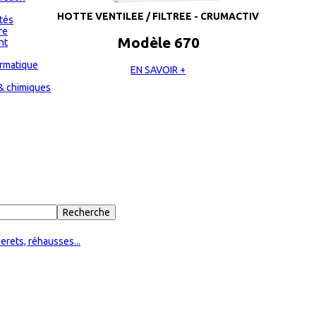
HOTTE VENTILEE / FILTREE - CRUMACTIV
ités
re
Modèle 670
nt
ormatique
EN SAVOIR +
& chimiques
erets, réhausses...