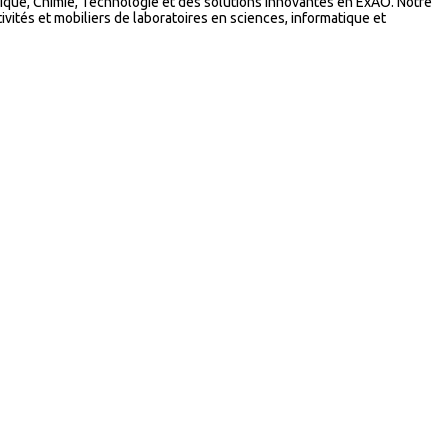
que, Chimie, Technologie et des solutions innovantes en ExAO. Notre
vités et mobiliers de laboratoires en sciences, informatique et