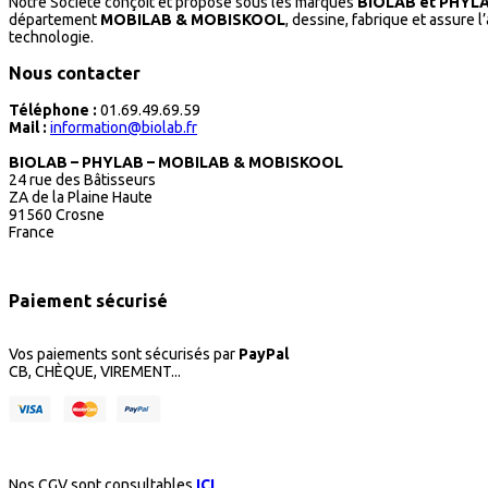
Notre Société conçoit et propose sous les marques
BIOLAB et PHYL
département
MOBILAB & MOBISKOOL
, dessine, fabrique et assure 
technologie.
Nous contacter
Téléphone :
01.69.49.69.59
Mail :
information@biolab.fr
BIOLAB – PHYLAB – MOBILAB & MOBISKOOL
24 rue des Bâtisseurs
ZA de la Plaine Haute
91560 Crosne
France
Paiement sécurisé
Vos paiements sont sécurisés par
PayPal
CB, CHÈQUE, VIREMENT...
Nos CGV sont consultables
ICI