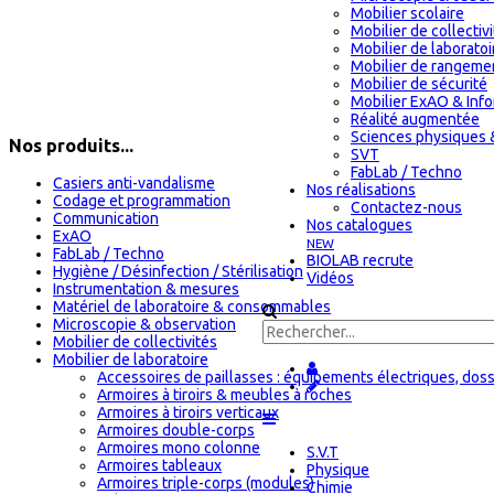
Mobilier scolaire
Mobilier de collectiv
Mobilier de laboratoi
Mobilier de rangeme
Mobilier de sécurité
Mobilier ExAO & Inf
Réalité augmentée
Sciences physiques 
Nos produits...
SVT
FabLab / Techno
Casiers anti-vandalisme
Nos réalisations
Codage et programmation
Contactez-nous
Communication
Nos catalogues
ExAO
NEW
FabLab / Techno
BIOLAB recrute
Hygiène / Désinfection / Stérilisation
Vidéos
Instrumentation & mesures
Matériel de laboratoire & consommables
Microscopie & observation
Mobilier de collectivités
Mobilier de laboratoire
Accessoires de paillasses : équipements électriques, doss
Armoires à tiroirs & meubles à roches
Armoires à tiroirs verticaux
Armoires double-corps
Armoires mono colonne
S.V.T
Armoires tableaux
Physique
Armoires triple-corps (modules)
Chimie