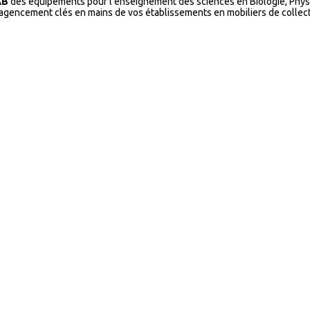
AB
des équipements pour l'enseignement des sciences en Biologie, Physi
l’agencement clés en mains de vos établissements en mobiliers de collecti