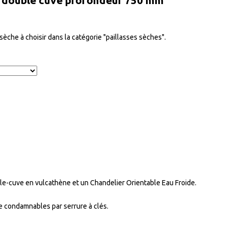
m double cuve profondeur 750 mm
èche à choisir dans la catégorie "paillasses sèches".
le-cuve en vulcathène et un Chandelier Orientable Eau Froide.
e condamnables par serrure à clés.