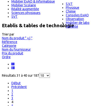
Mobilier ExAO & Informatique
S.V.T
Mobilier Scolaire
Physique
Réalité augmentée
Chimie
Sciences physiques
Consoles ExAO
SVT
Observation
Mobilier de labo
Etablis & tables de technologie
Sécurité
Trier par
Nom du produit " +/-"
Référence
Catégorie
Nom du fournisseur
Prix du produit
Ordre
Résultats 31 à 40 sur 187
Début
Précédent
1
2
3
4
5