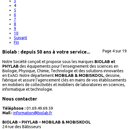
3
4
5
6
7
8
9
10
Suivant
Fin
Page 4 sur 19
Biolab : depuis 50 ans à votre service...
Notre Société conçoit et propose sous les marques
BIOLAB et
PHYLAB
des équipements pour l'enseignement des sciences en
Biologie, Physique, Chimie, Technologie et des solutions innovantes
en ExAO. Notre département
MOBILAB & MOBISKOOL
, dessine,
fabrique et assure l’agencement clés en mains de vos établissements
en mobiliers de collectivités et mobiliers de laboratoires en sciences,
informatique et technologie.
Nous contacter
Téléphone :
01.69.49.69.59
Mail :
information@biolab.fr
BIOLAB – PHYLAB – MOBILAB & MOBISKOOL
24 rue des Bâtisseurs