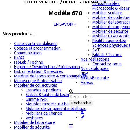
HOTTE VENTILEE / FILTREE - CRUMACTIV
consommables
Microscopie & obser
Modèle 670
Mobilier scolaire
Mobilier de collectiv
Mobilier de laboratoi
EN SAVOIR +
Mobilier de rangeme
Mobilier de sécurité
Nos produits...
Mobilier ExAO & Inf
Réalité augmentée
Casiers anti-vandalisme
Sciences physiques 
Codage et programmation
SVT
Communication
FabLab / Techno
ExAO
Nos réalisations
FabLab / Techno
Contactez-nous
Hygiène / Désinfection / Stérilisation
Nos catalogues
Instrumentation & mesures
NEW
Matériel de laboratoire & consommables
BIOLAB recrute
Microscopie & observation
Vidéos
Mobilier de collectivités
Estrades & podiums
Etablis & tables de technologie
Gamme Inox
Meubles rangetout à bacs tiroirs
Mobilier de rangement métallique
Mobiliers de change
Vestiaires
Mobilier de laboratoire
Mobilier de sécurité