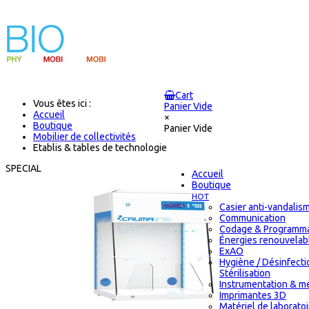
Cart
Vous êtes ici :
Panier Vide
Accueil
×
Boutique
Panier Vide
Mobilier de collectivités
Etablis & tables de technologie
SPECIAL
Accueil
Boutique
HOT
Casier anti-vandalis
Communication
Codage & Programma
Énergies renouvelab
ExAO
Hygiène / Désinfecti
Stérilisation
Instrumentation & m
Imprimantes 3D
Matériel de laborato