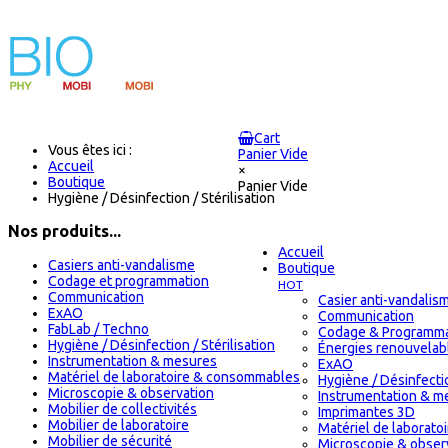
Cart
Vous êtes ici :
Panier Vide
Accueil
×
Boutique
Panier Vide
Hygiène / Désinfection / Stérilisation
Nos produits...
Accueil
Casiers anti-vandalisme
Boutique
Codage et programmation
HOT
Communication
Casier anti-vandalis
ExAO
Communication
FabLab / Techno
Codage & Programma
Hygiène / Désinfection / Stérilisation
Énergies renouvelab
Instrumentation & mesures
ExAO
Matériel de laboratoire & consommables
Hygiène / Désinfectio
Microscopie & observation
Instrumentation & m
Mobilier de collectivités
Imprimantes 3D
Mobilier de laboratoire
Matériel de laborat
Mobilier de sécurité
Microscopie & obser