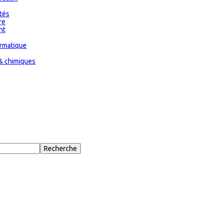
ités
re
nt
ormatique
& chimiques