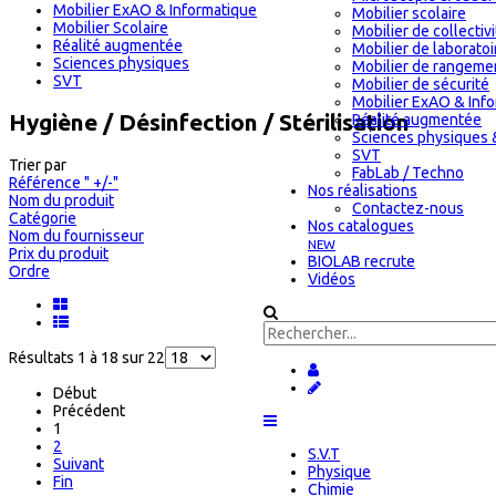
Mobilier ExAO & Informatique
Mobilier scolaire
Mobilier Scolaire
Mobilier de collectiv
Réalité augmentée
Mobilier de laboratoi
Sciences physiques
Mobilier de rangeme
SVT
Mobilier de sécurité
Mobilier ExAO & Inf
Hygiène / Désinfection / Stérilisation
Réalité augmentée
Sciences physiques 
SVT
Trier par
FabLab / Techno
Référence " +/-"
Nos réalisations
Nom du produit
Contactez-nous
Catégorie
Nos catalogues
Nom du fournisseur
NEW
Prix du produit
BIOLAB recrute
Ordre
Vidéos
Résultats 1 à 18 sur 22
Début
Précédent
1
2
S.V.T
Suivant
Physique
Fin
Chimie