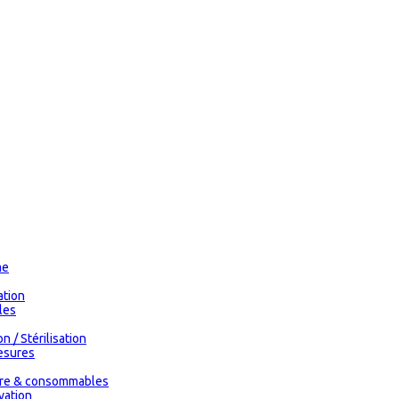
me
tion
les
n / Stérilisation
esures
oire & consommables
vation