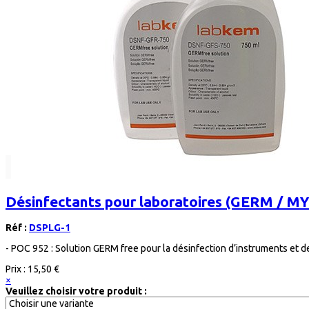
Désinfectants pour laboratoires (GERM /
Réf :
DSPLG-1
- POC 952 : Solution GERM free pour la désinfection d’instruments et d
Prix :
15,50 €
×
Veuillez choisir votre produit :