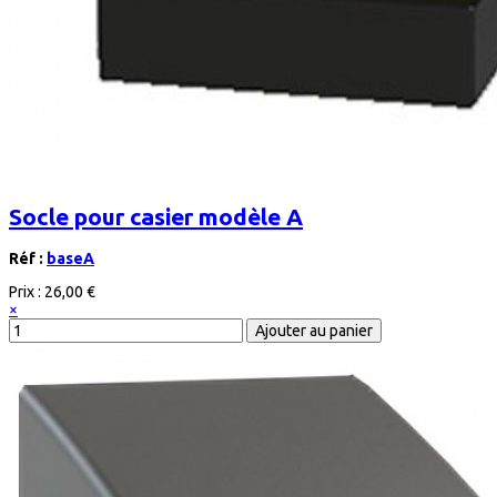
Socle pour casier modèle A
Réf :
baseA
Prix :
26,00 €
×