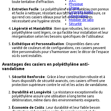
S.V.T
toute tentative d'effraction.
Physique
Chimie
Entretien Facile
: Le polyéthylène est un matériau non poreux
Consoles ExAO
et facile à nettoyer, résistant aux taches et à la moisissure, ce
Observation
qui rend ces casiers idéaux pour les environnements
Mobilier de labo
nécessitant une hygiène stricte.
Sécurité
Légèreté et Maniabilité
: Bien que robustes, les casiers en
polyéthylène sont légers, ce qui facilite leur installation et leur
réorganisation selon les besoins spécifiques de l'utilisateur.
Esthétique et Personnalisation
: Disponibles dans une
variété de couleurs et de configurations, ces casiers peuvent
être personnalisés pour s'harmoniser avec le décor de l'espace
où ils sont installés.
Avantages des casiers en polyéthylène anti-
vandalisme
Sécurité Renforcée
: Grâce à leur construction robuste et à
leurs dispositifs de sécurité avancés, ces casiers offrent une
protection supérieure contre le vol et les actes de vandalisme.
Durabilité et Longévité
: La résistance exceptionnelle du
polyéthylène assure une utilisation à long terme sans
détérioration, même dans des environnements exigeants.
Économie de Coûts
: Leur durabilité et leur faible besoin