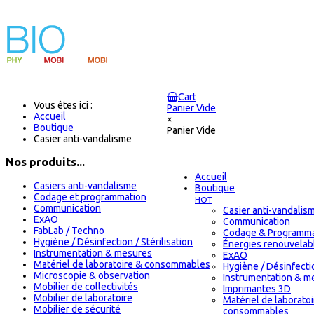
Cart
Vous êtes ici :
Panier Vide
Accueil
×
Boutique
Panier Vide
Casier anti-vandalisme
Nos produits...
Accueil
Casiers anti-vandalisme
Boutique
Codage et programmation
HOT
Communication
Casier anti-vandalis
ExAO
Communication
FabLab / Techno
Codage & Programma
Hygiène / Désinfection / Stérilisation
Énergies renouvelab
Instrumentation & mesures
ExAO
Matériel de laboratoire & consommables
Hygiène / Désinfectio
Microscopie & observation
Instrumentation & m
Mobilier de collectivités
Imprimantes 3D
Mobilier de laboratoire
Matériel de laborato
Mobilier de sécurité
consommables