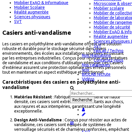
Mobilier ExAO & Informatique
Microscopie & obser
Mobilier Scolaire
Mobilier scolaire
Réalité augmentée
Mobilier de collectiv
Sciences physiques
Mobilier de laboratoi
SVT
Mobilier de rangeme
Mobilier de sécurité
Casiers anti-vandalisme
Mobilier ExAO & Inf
Réalité augmentée
Sciences physiques 
Les casiers en polyéthylène anti-vandalisme offrent une solution
SVT
robuste et durable pour le stockage sécurisé dans divers
FabLab / Techno
environnements, des écoles aux installations sportives en passant
Nos réalisations
par les entreprises industrielles. Conçus pour résister aux tentatives
Contactez-nous
de vandalisme et aux conditions d'utilisation intensive, ces Casiers
Nos catalogues
d'extérieur assurent une protection optimale des effets personnels
NEW
tout en maintenant un aspect esthétique et fonctionnel.
BIOLAB recrute
Vidéos
Caractéristiques des casiers en polyéthylène anti-
vandalisme
Matériau Résistant
: Fabriqués en polyéthylène de haute
densité, ces casiers sont extrêmement résistants aux chocs,
aux rayures et aux intempéries, garantissant une longévité
exceptionnelle.
Design Anti-Vandalisme
: Conçus pour résister aux actes de
vandalisme, ces casiers sont équipés de systèmes de
verrouillage sécurisés et de charnières renforcées, empêchant