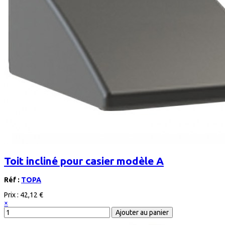
Toit incliné pour casier modèle A
Réf :
TOPA
Prix :
42,12 €
×