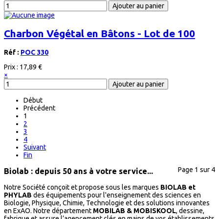
Charbon Végétal en Bâtons - Lot de 100
Réf :
POC 330
Prix :
17,89 €
×
Début
Précédent
1
2
3
4
Suivant
Fin
Page 1 sur 4
Biolab : depuis 50 ans à votre service...
Notre Société conçoit et propose sous les marques
BIOLAB et
PHYLAB
des équipements pour l'enseignement des sciences en
Biologie, Physique, Chimie, Technologie et des solutions innovantes
en ExAO. Notre département
MOBILAB & MOBISKOOL
, dessine,
fabrique et assure l’agencement clés en mains de vos établissements