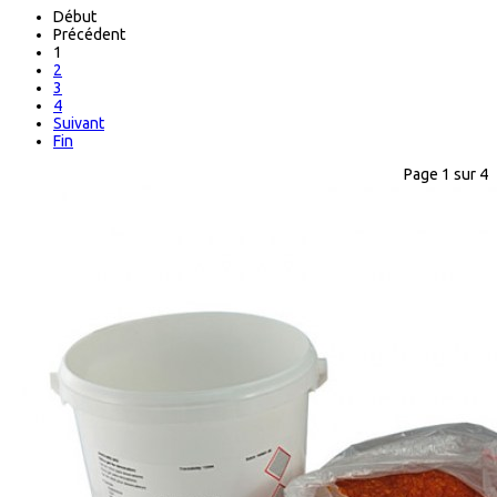
Début
Précédent
1
2
3
4
Suivant
Fin
Page 1 sur 4