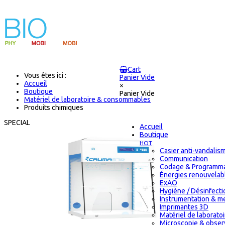
Cart
Vous êtes ici :
Panier Vide
Accueil
×
Boutique
Panier Vide
Matériel de laboratoire & consommables
Produits chimiques
SPECIAL
Accueil
Boutique
HOT
Casier anti-vandalis
Communication
Codage & Programma
Énergies renouvelab
ExAO
Hygiène / Désinfectio
Instrumentation & m
Imprimantes 3D
Matériel de laborat
Microscopie & obser