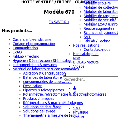
HOTTE VENTILEE / FILTREE - CRUMACTIV
Mobilier scolaire
Mobilier de collectiv
Modèle 670
Mobilier de laboratoi
Mobilier de rangeme
Mobilier de sécurité
EN SAVOIR +
Mobilier ExAO & Inf
Réalité augmentée
Nos produits...
Sciences physiques 
SVT
Casiers anti-vandalisme
FabLab / Techno
Codage et programmation
Nos réalisations
Communication
Contactez-nous
ExAO
Nos catalogues
FabLab / Techno
NEW
Hygiène / Désinfection / Stérilisation
BIOLAB recrute
Instrumentation & mesures
Vidéos
Matériel de laboratoire & consommables
Agitation & Centrifugation
Balances de laboratoire
consommables de laboratoire
Dessication
Pipettes & Micropipettes
Polarimétrie, réfractométrie & spectrophotomètres
Produits chimiques
Réfrigérateurs & machines à glaçons
Solutions de chauffage
S.V.T
Solutions de lavage
Physique
Thermométrie & mesure de temps
Chimie