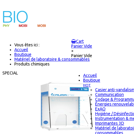
Cart
Vous êtes ici :
Panier Vide
Accueil
×
Boutique
Panier Vide
Matériel de laboratoire & consommables
Produits chimiques
SPECIAL
Accueil
Boutique
HOT
Casier anti-vandalis
Communication
Codage & Programma
Énergies renouvelab
ExAO
Hygiène / Désinfectio
Instrumentation & m
Imprimantes 3D
Matériel de laborato
consommables