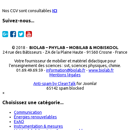
Nos CGV sont consultables
ICI
Suivez-nous...
© 2018 -
BIOLAB – PHYLAB – MOBILAB & MOBISKOOL
24 rue des Bâtisseurs - ZA de la Plaine Haute - 91560 Crosne - France
Votre fournisseur de mobilier et matériel didactique pour
l'enseignement des sciences : svt, sciences physiques, chimie.
01.69.49.69.59 -
information@biolab.fr
-
www.biolab.fr
Mentions légales
Anti-spam by CleanTalk
for Joomla!
65142 spam blocked
×
Choisissez une catégorie...
Communication
Énergies renouvelables
ExAO
Instrumentation & mesures