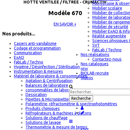
HOTTE VENTILEE / FILTREE - CRUMACTIV
Microscopie & obser
Mobilier scolaire
Modèle 670
Mobilier de collectiv
Mobilier de laboratoi
Mobilier de rangeme
EN SAVOIR +
Mobilier de sécurité
Mobilier ExAO & Inf
Nos produits...
Réalité augmentée
Sciences physiques 
Casiers anti-vandalisme
SVT
Codage et programmation
FabLab / Techno
Communication
Nos réalisations
ExAO
Contactez-nous
FabLab / Techno
Nos catalogues
Hygiène / Désinfection / Stérilisation
NEW
Instrumentation & mesures
BIOLAB recrute
Matériel de laboratoire & consommables
Vidéos
Agitation & Centrifugation
Balances de laboratoire
consommables de laboratoire
Dessication
Pipettes & Micropipettes
Polarimétrie, réfractométrie & spectrophotomètres
Produits chimiques
Réfrigérateurs & machines à glaçons
Solutions de chauffage
Solutions de lavage
Thermométrie & mesure de temps