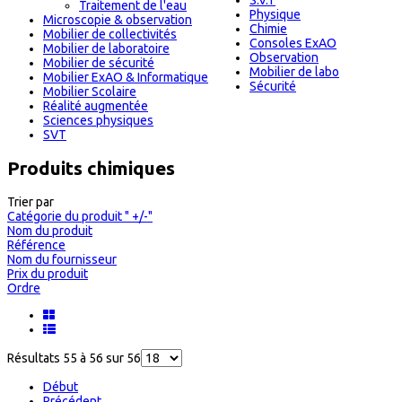
S.V.T
Traitement de l'eau
Physique
Microscopie & observation
Chimie
Mobilier de collectivités
Consoles ExAO
Mobilier de laboratoire
Observation
Mobilier de sécurité
Mobilier de labo
Mobilier ExAO & Informatique
Sécurité
Mobilier Scolaire
Réalité augmentée
Sciences physiques
SVT
Produits chimiques
Trier par
Catégorie du produit " +/-"
Nom du produit
Référence
Nom du fournisseur
Prix du produit
Ordre
Résultats 55 à 56 sur 56
Début
Précédent